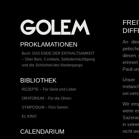
FREI
DIFF
An die
PROKLAMATIONEN
peitsc
Buch: DAS ENDE DER ENTHALTSAMKEIT
diesen 
– Über Bars, Cocktails, Selbstermächtigung
erinner
und die Schönheit des Niedergangs
Pauli un
BIBLIOTHEK
Unser 
melanch
REZEPTE – Für Geist und Leber
sei vers
ORATORIUM – Für die Ohren
Wir emp
SYMPOSIUM – Fürs Gehirn
wenn es
EL KINO
Sazerac.
in sein
CALENDARIUM
nicht we