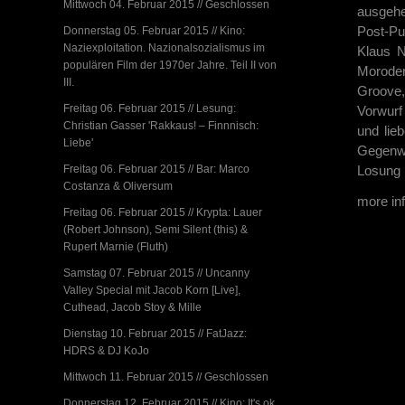
Mittwoch 04. Februar 2015 // Geschlossen
ausgehe
Post-Pu
Donnerstag 05. Februar 2015 // Kino:
Naziexploitation. Nazionalsozialismus im
Klaus 
populären Film der 1970er Jahre. Teil II von
Moroder
III.
Groove
Freitag 06. Februar 2015 // Lesung:
Vorwurf
Christian Gasser 'Rakkaus! – Finnnisch:
und lie
Liebe'
Gegenwe
Freitag 06. Februar 2015 // Bar: Marco
Losung 
Costanza & Oliversum
more in
Freitag 06. Februar 2015 // Krypta: Lauer
(Robert Johnson), Semi Silent (this) &
Rupert Marnie (Fluth)
Samstag 07. Februar 2015 // Uncanny
Valley Special mit Jacob Korn [Live],
Cuthead, Jacob Stoy & Mille
Dienstag 10. Februar 2015 // FatJazz:
HDRS & DJ KoJo
Mittwoch 11. Februar 2015 // Geschlossen
Donnerstag 12. Februar 2015 // Kino: It's ok