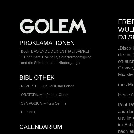
FREI
WULF
DJ S
PROKLAMATIONEN
„Disco 
Buch: DAS ENDE DER ENTHALTSAMKEIT
die um 
– Über Bars, Cocktails, Selbstermächtigung
oft auc
und die Schönheit des Niedergangs
Groove,
Mix ste
BIBLIOTHEK
(aus Me
REZEPTE – Für Geist und Leber
Heute A
ORATORIUM – Für die Ohren
SYMPOSIUM – Fürs Gehirn
Paul P
aus der
EL KINO
u.a. im
im Rahm
CALENDARIUM
nach ei