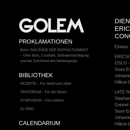
DIEN
ERIC
CON
PROKLAMATIONEN
Einlass 
Buch: DAS ENDE DER ENTHALTSAMKEIT
– Über Bars, Cocktails, Selbstermächtigung
ERICSO
und die Schönheit des Niedergangs
OSLO 
Sture E
BIBLIOTHEK
Johanne
Håkon B
REZEPTE – Für Geist und Leber
LATE N
ORATORIUM – Für die Ohren
Stephan
SYMPOSIUM – Fürs Gehirn
Gabriel
EL KINO
Sture E
Johanne
CALENDARIUM
Håkon B