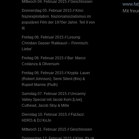
Mittwoch 04. Februar 2015 // Geschlossen
www.fat
Mit fre
Donnerstag 05. Februar 2015 // Kino:
Naziexploitation. Nazionalsozialismus im
populären Film der 1970er Jahre. Teil II von
III.
Freitag 06. Februar 2015 // Lesung:
Christian Gasser 'Rakkaus! – Finnnisch:
Liebe'
Freitag 06. Februar 2015 // Bar: Marco
Costanza & Oliversum
Freitag 06. Februar 2015 // Krypta: Lauer
(Robert Johnson), Semi Silent (this) &
Rupert Marnie (Fluth)
Samstag 07. Februar 2015 // Uncanny
Valley Special mit Jacob Korn [Live],
Cuthead, Jacob Stoy & Mille
Dienstag 10. Februar 2015 // FatJazz:
HDRS & DJ KoJo
Mittwoch 11. Februar 2015 // Geschlossen
Donnerstag 12. Februar 2015 // Kino: It's ok