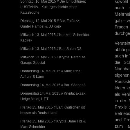
sowohl 
Sonntag, 10. Mai 2015 // Die Untüchtigen:
LUSITANIA – Kulturgeschichte einer
auch v
Katastrophe
Mehrhei
gab – wi
Dienstag 12. Mai 2015 // Bar: FatJazz:
Gunter Hampel & DJ Kojo
Fragen
durchge
Mittwoch 13. Mai 2015 // Konzert: Schneider
Kacirek
Versteh
Mittwoch 13. Mai 2015 // Bar: Salon DS
abhänge
auch in 
Mittwoch 13. Mai 2015 // Krypta: Paradise
die Sc
Garage Special
Nachbar
Donnerstag 14. Mai 2015 // Kino: HfbK:
eigenen
Aufruhr & Lärm
Rassist
Donnerstag 14. Mai 2015 // Bar: Sādhanā
Ideen k
Donnerstag 14. Mai 2015 // Krypta: akaak,
als Veh
Helge Misof, L.F.T.
in der 
Praxis
Freitag 15. Mai 2015 // Bar: Knutschen ist
besser als Deutschland
Betriebs
und Pro
Freitag 15. Mai 2015 // Krypta: Jane Fitz &
zum an
Marc Schneider