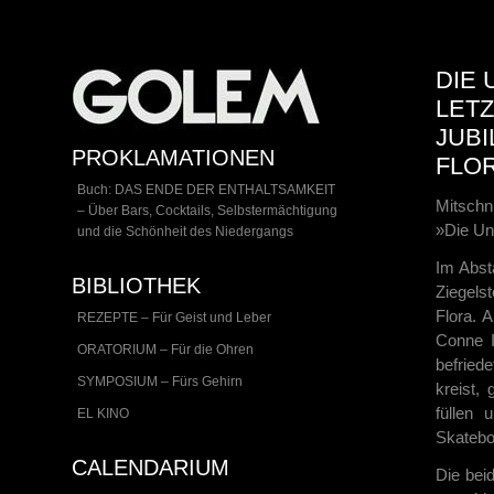
DIE 
LETZ
JUB
PROKLAMATIONEN
FLO
Buch: DAS ENDE DER ENTHALTSAMKEIT
Mitsch
– Über Bars, Cocktails, Selbstermächtigung
»Die Un
und die Schönheit des Niedergangs
Im Abst
BIBLIOTHEK
Ziegels
Flora. 
REZEPTE – Für Geist und Leber
Conne I
ORATORIUM – Für die Ohren
befried
SYMPOSIUM – Fürs Gehirn
kreist,
füllen 
EL KINO
Skatebo
CALENDARIUM
Die beid