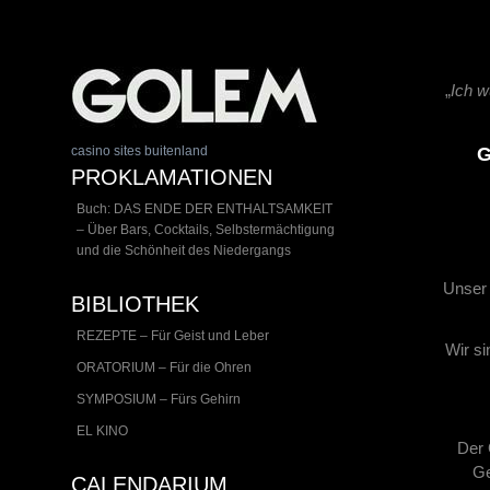
„
Ich w
casino sites buitenland
G
PROKLAMATIONEN
Buch: DAS ENDE DER ENTHALTSAMKEIT
– Über Bars, Cocktails, Selbstermächtigung
und die Schönheit des Niedergangs
Unser 
BIBLIOTHEK
REZEPTE – Für Geist und Leber
Wir si
ORATORIUM – Für die Ohren
SYMPOSIUM – Fürs Gehirn
EL KINO
Der 
Ge
CALENDARIUM