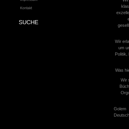
klas
Kontakt
exzell
SUCHE
gesel
Wir erl
um un
Politik
Was hie
Wir 
Büche
Orgo
Golem 
Deutsch