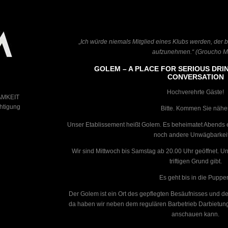
„
Ich würde niemals Mitglied eines Klubs werden,
der 
aufzunehmen.“ (Groucho M
GOLEM – A PLACE FOR SERIOUS DRI
CONVERSATION
Hochverehrte Gäste!
AMKEIT
chtigung
Bitte. Kommen Sie näher
Unser Etablissement heißt Golem. Es beheimatet Abends e
noch andere Unwägbarkei
Wir sind Mittwoch bis Samstag ab 20.00 Uhr geöffnet. U
triftigen Grund gibt.
Es geht bis in die Puppe
Der Golem ist ein Ort des gepflegten Besäufnisses und d
da haben wir neben dem regulären Barbetrieb Darbietung
anschauen kann.