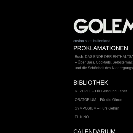
casino sites buitenland
PROKLAMATIONEN
Buch: DAS ENDE DER ENTHALTS
– Über Bars, Cocktails, Selbstermä
und die Schönheit des Niedergangs
BIBLIOTHEK
REZEPTE – Für Geist und Leber
ORATORIUM – Für die Ohren
SYMPOSIUM – Fürs Gehirn
EL KINO
CALENDARIUM