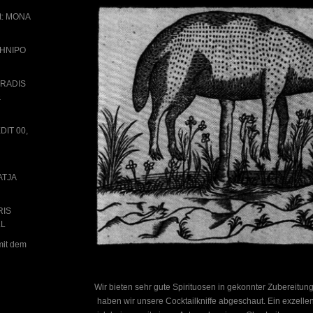
rt: MONA
SCHNIPO
PARADIS
&
EDIT 00,
ATJA
RIS
LL
mit dem
Wir bieten sehr gute Spirituosen in gekonnter Zubereitung
haben wir unsere Cocktailkniffe abgeschaut. Ein exzelle