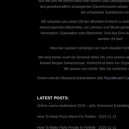
sich bei uns mit einem Astra oder einem Glas Leitungswass
des gesellschaftlich propagierten Dauerkonsums setzen 
der erhabenen Substanzen en
Wir erlauben uns einen Ort der stilvollen Andacht zu be
hervorragenden Alkoholika, um Literatur und Musik gehen,
Inkarnation, Ejakulation oder Albernheit. Und das Eine d
werden. Es darf.
Was hier passiert verbergen wir nach draußen hin
Wir sind immer auch ein lärmend stiller Ort. Und unser
Klavier bergen Geheimnisse. Vielleicht ist darin ein Org
Wir wissen von nichts: Wie Sie sicherlich
Golem und die Mainpost präsentieren alle
Paysafecard-Ca
LATEST POSTS:
Online casino buitenland 2026 – gids, bonussen & betalin
How To Keep Pizza Warm For Parties
- 2025-11-11
How To Make Party Private In Fortnite
- 2025-11-11