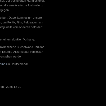
er. Der postulierten Harmlosigkeit
wir die zerstörerische Ambivalenz
tgegen.
treiben. Dabei kann es um unsere
 um Politik, Film, Rekreation, um
arf jeweils vom Anderen befördert
ter einem dunklen Vorhang.
e verwunschene Bücherwand und das
on-Energie-Akkumulator versteckt?
 verstehen werden!
sinos
in Deutschland!
gen
- 2025-12-30