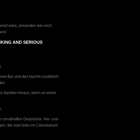
bereit wäre, jemanden wie mich
arx)
NKING AND SERIOUS
.
ine Bar und des Nachts zusätzlich
ten.
nd darüber hinaus, wenn es einen
n.
es ernsthaften Gesprächs. Hie- und
en, die man links im Calendarium