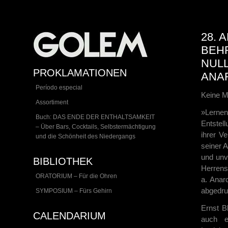
28. 
BEH
NUL
PROKLAMATIONEN
ANAR
Período especial
Keine M
Assortiment
»Lerne
Buch: DAS ENDE DER ENTHALTSAMKEIT
Entstel
– Über Bars, Cocktails, Selbstermächtigung
ihrer V
und die Schönheit des Niedergangs
seiner 
und unv
BIBLIOTHEK
Herrensc
ORATORIUM – Für die Ohren
a. Anarc
abgedru
SYMPOSIUM – Fürs Gehirn
Ernst B
CALENDARIUM
auch e