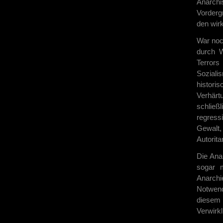
Anarchi
Vorderg
den wirk
War noc
durch 
Terror
Sozial
histori
Verhärt
schließ
regress
Gewalt
Autorita
Die Ana
sogar m
Anarchi
Notwend
diesem 
Verwirk