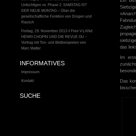
Ein bi
Untüchtigen vs. Phase 2: SAMSTAG IST
Siebzig
DER NEUE MONTAG – Über die
»Anarch
gesellschaftliche Funktion von Drogen und
Fahndun
Rausch
Zuglei
Freitag, 29. November 2013 // Free V-LANd:
propagi
HENRI CHOPIN UND DIE REVUE OU –
siebzig
Vortrag mit Ton- und Bildbeispielen von
das link
Marc Matter
Im erst
INFORMATIVES
zunäch
besonde
Impressum
Das kon
Kontakt
bissche
SUCHE