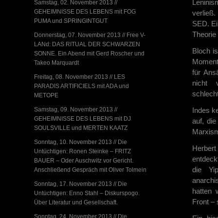
Leninis
Samstag, 02. November 2013 //
GEHEIMNISSE DES LEBENS mit FOG
verließ
PUMA und SPRINGINTGUT
SED. Ei
Theorie
Donnerstag, 07. November 2013 // Free V-
LANd: DAS RITUAL DER SCHWARZEN
Bloch i
SONNE. Ein Abend mit Gerd Roscher und
Momente
Takeo Marquardt
für Ans
Freitag, 08. November 2013 // LES
nicht 
PARADIS ARTIFICIELS mit ADA und
schlecht
METOPE
Samstag, 09. November 2013 //
Indes k
GEHEIMNISSE DES LEBENS mit DJ
auf, di
SOULSVILLE und MERTEN KAATZ
Marxism
Sonntag, 10. November 2013 // Die
Herbert
Untüchtigen: Ronen Steinke – FRITZ
entdeck
BAUER – Oder Auschwitz vor Gericht.
die Yi
Anschließend Gespräch mit Oliver Tolmein
anarchi
Sonntag, 17. November 2013 // Die
hatten 
Untüchtigen: Enno Stahl – Diskurspogo.
Front – 
Über Literatur und Gesellschaft.
Sonntag, 24. November 2013 // Die