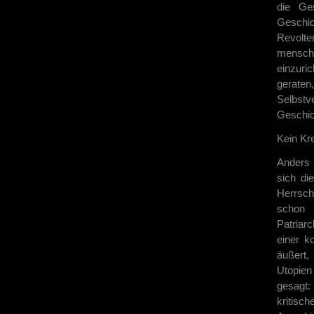
die Ge
Geschi
Revolte
mensch
einzuri
gerate
Selbstv
Geschich
Kein Kr
Anders 
sich di
Herrscha
schon 
Patriar
einer k
äußert,
Utopien
gesagt:
kritisc