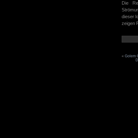
Die Rei
Strömun
dieser I
zeigen F
«
Golem O
D