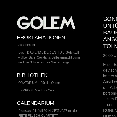
SONN
UNTÜ
BAU
PROKLAMATIONEN
ANSC
OLM
Assortiment
Buch: DAS ENDE DER ENTHALTSAMKEIT
20.00 U
– Über Bars, Cocktails, Selbstermächtigung
und die Schönheit des Niedergangs
Fritz 
deutsch
BIBLIOTHEK
immer v
Auschwi
ORATORIUM – Für die Ohren
um Adol
SYMPOSIUM – Fürs Gehirn
persönl
– zum P
CALENDARIUM
– und n
RONEN 
Dienstag, 01. Juli 2014 // FAT JAZZ mit dem
FIETE FELSCH QUARTETT
Humanis