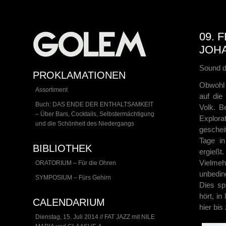
09. 
JOH
Sound d
PROKLAMATIONEN
Obwohl 
Assortiment
auf die
Buch: DAS ENDE DER ENTHALTSAMKEIT
Volk. B
– Über Bars, Cocktails, Selbstermächtigung
Explora
und die Schönheit des Niedergangs
geschei
Tage in
BIBLIOTHEK
ergießt.
Vielmeh
ORATORIUM – Für die Ohren
unbedin
SYMPOSIUM – Fürs Gehirn
Dies sp
hört, i
CALENDARIUM
hier bis
Dienstag, 15. Juli 2014 // FAT JAZZ mit NILE