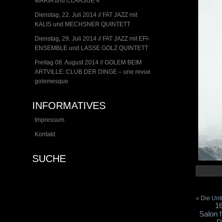
MARIA und CLAASUE 4
Dienstag, 22. Juli 2014 // FAT JAZZ mit
KALIS und MECHSNER QUINTETT
Dienstag, 29. Juli 2014 // FAT JAZZ mit EFI-
ENSEMBLE und LASSE GOLZ QUINTETT
Freitag 08. August 2014 // GOLEM BEIM
ARTVILLE: CLUB DER DINGE – une revue
golemesque
INFORMATIVES
Impressum
Kontakt
SUCHE
«
Die Unt
1
Salon 