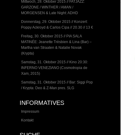
Mittwoch, 28. Oktober 2015 // FATJAZZ:
GARZONE / WINTHER / AMAN /
MORGENSEN & Late Night: ADHD
Donnerstag, 29. Oktober 2015 // Konzert:
Poppy Ackroyd & Carlos Cipa // 20.30 // 13 €
Freitag, 30. Oktober 2015 // PIA SALA
MATINÉE: Jeanette Trèsbien & Lina (Bar) –
Martha van Straaten & Natalie Novak
(Krypta)
Samstag, 31. Oktober 2015 // Kino 20:30:
INFERNO VENEZIANO (Cosmotropia de
Xam, 2015)
Samstag, 31. Oktober 2015 // Bar: Siggi Pop
/ Krypta: Deo & Z-Man pres. SLG
INFORMATIVES
Impressum
Kontakt