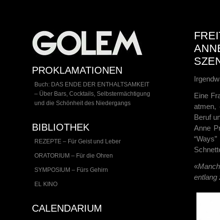
FREI
ANNE
ZENI
PROKLAMATIONEN
Irgendw
Buch: DAS ENDE DER ENTHALTSAMKEIT
– Über Bars, Cocktails, Selbstermächtigung
Eine Fra
und die Schönheit des Niedergangs
atmen,
Beruf u
BIBLIOTHEK
Anne Pr
“Ways”
REZEPTE – Für Geist und Leber
Schnette
ORATORIUM – Für die Ohren
«
Manchm
SYMPOSIUM – Fürs Gehirn
entlang 
EL KINO
CALENDARIUM