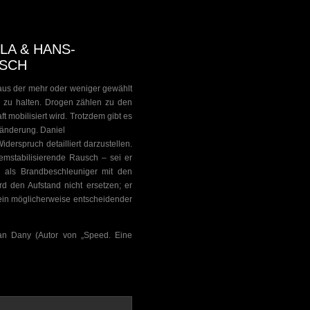
LA & HANS-
USCH
e aus der mehr oder weniger gewählt
n zu halten. Drogen zählen zu den
 mobilisiert wird. Trotzdem gibt es
ränderung. Daniel
erspruch detailliert darzustellen.
temstabilisierende Rausch – sei er
n als Brandbeschleuniger mit den
d den Aufstand nicht ersetzen; er
 ein möglicherweise entscheidender
ian Dany (Autor von „Speed. Eine