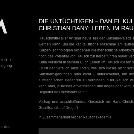
DIE UNTÜCHTIGEN – DANIEL KUL
CHRISTIAN DANY: LEBEN IM RA
Rauschmittel aller Art sind heute Teil der Konsum-Palett
werden kann, um die kapitalistische Maschine am laufe
Körper-Technologien mit denen die menschliche Arbeitskraft
noch das Potential von Rausch zur herbeiführen realer Ve
AMKEIT
Kulla versucht in seinem Buch Leben im Rausch diesen Wid
chtigung
Es ist der Versuch auszuloten, wie sich dieser nicht sys
Substanz-gebunden oder nicht -, unterscheidet, um ih
aufständischen Begehren zu verbinden. “Der Rausch wir
kann aber, je besser er verstanden und angeeignet wird,
Begleiter des Aufstands sein.”
Vortrag und anschließendes Gespräch mit Hans-Christ
Gesellschaft auf Droge”)
In Zusammenarbeit mit der Rauschakademie
mit dem