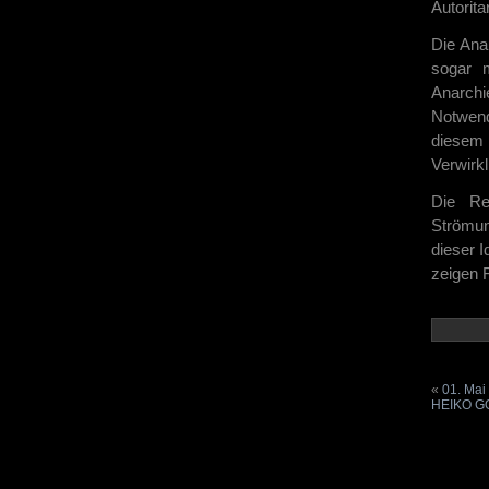
Autorita
Die Ana
sogar m
Anarchi
Notwend
diesem 
Verwirk
Die Rei
Strömun
dieser I
zeigen F
«
01. Ma
HEIKO GO