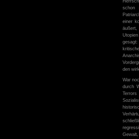
Herrscha
schon 
Patriar
einer k
äußert,
Utopien
gesagt:
kritisc
Anarchi
Vorderg
den wirk
War noc
durch 
Terror
Sozial
histori
Verhärt
schließ
regress
Gewalt