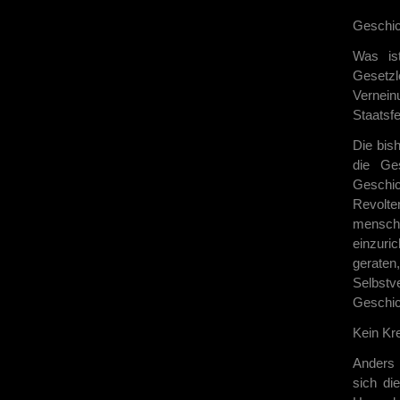
Geschic
Was ist
Gesetzl
Vernein
Staatsfe
Die bis
die Ge
Geschi
Revolte
mensch
einzuri
gerate
Selbstv
Geschich
Kein Kr
Anders 
sich di