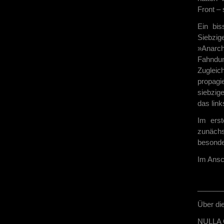
Front – 
Ein bi
Siebzig
»Anarch
Fahndun
Zuglei
propagi
siebzig
das link
Im erst
zunäch
besonde
Im Ansc
______
Über di
NULLA