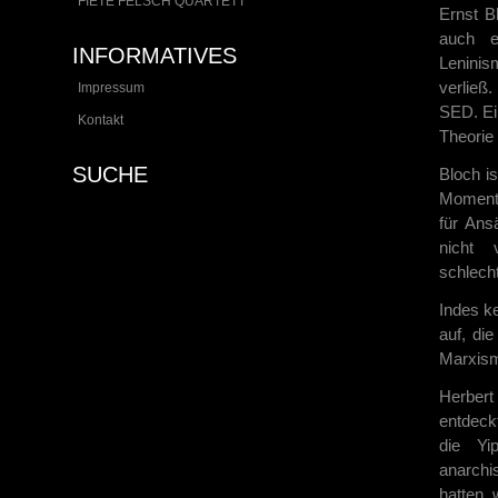
FIETE FELSCH QUARTETT
Ernst B
auch e
INFORMATIVES
Leninis
verließ
Impressum
SED. Ei
Kontakt
Theorie
SUCHE
Bloch i
Momente
für Ans
nicht 
schlecht
Indes k
auf, di
Marxism
Herbert
entdeck
die Yi
anarchi
hatten 