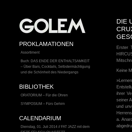
DIE
CRUX
GESC
PROKLAMATIONEN
Erster
Assortiment
HIRCUS”
Mitschn
Buch: DAS ENDE DER ENTHALTSAMKEIT
– Über Bars, Cocktails, Selbstermächtigung
Keine M
und die Schönheit des Niedergangs
»Lerne
BIBLIOTHEK
Entstel
ihrer V
ORATORIUM – Für die Ohren
seiner 
SYMPOSIUM – Fürs Gehirn
und unv
Herrensc
CALENDARIUM
a. Anarc
abgedru
Dienstag, 01. Juli 2014 // FAT JAZZ mit dem