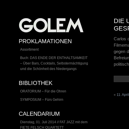
DIE
GES
Carlos d
PROKLAMATIONEN
Filmema
Assortiment
gegen di
Befreiu
Buch: DAS ENDE DER ENTHALTSAMKEIT
– Über Bars, Cocktails, Selbstermächtigung
politisc
und die Schönheit des Niedergangs
BIBLIOTHEK
ORATORIUM – Für die Ohren
«
11. Apr
SYMPOSIUM – Fürs Gehirn
CALENDARIUM
Dienstag, 01. Juli 2014 // FAT JAZZ mit dem
FIETE FELSCH QUARTETT