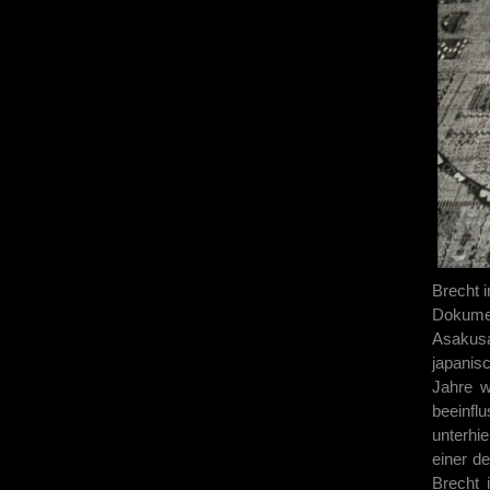
Brecht 
Dokumen
Asakusa
japanis
Jahre w
beeinf
unterhi
einer de
Brecht 