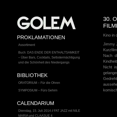
30. 
FILM
Kino in 
PROKLAMATIONEN
Jimmy J
Assortiment
Kurzfilm
Buch: DAS ENDE DER ENTHALTSAMKEIT
Nach d
– Über Bars, Cocktails, Selbstermächtigung
Kindheit
und die Schönheit des Niedergangs
Nicht i
gelange
BIBLIOTHEK
Gedreht 
ORATORIUM – Für die Ohren
aussehe
komisch
SYMPOSIUM – Fürs Gehirn
CALENDARIUM
Dienstag, 15. Juli 2014 // FAT JAZZ mit NILE
MARIA und CLAASUE 4