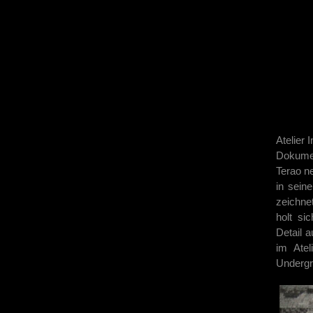
Atelier
Dokumen
Terao ne
in seine
zeichne
holt si
Detail a
im Atel
Undergro