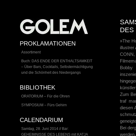
SAMS
DES
»The Ho
PROKLAMATIONEN
illustr
Assortiment
CONN,
Filmem
Buch: DAS ENDE DER ENTHALTSAMKEIT
– Über Bars, Cocktails, Selbstermächtigung
Bobby 
und die Schönheit des Niedergangs
inszen
hingeg
BIBLIOTHEK
künstler
Zum Beh
ORATORIUM – Für die Ohren
traf m
SYMPOSIUM – Fürs Gehirn
diesen 
schmut
CALENDARIUM
geneigte
Bei der
Samtag, 28. Juni 2014 // Bar:
werden,
GEHEIMNISSE DES LEBENS mit KATJA