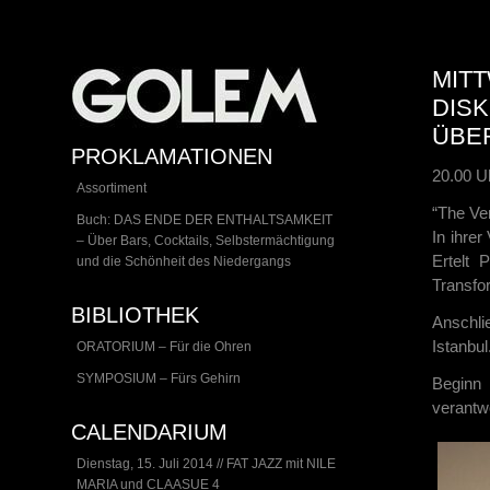
MITT
DISK
ÜBER
PROKLAMATIONEN
20.00 U
Assortiment
“The Ver
Buch: DAS ENDE DER ENTHALTSAMKEIT
In ihre
– Über Bars, Cocktails, Selbstermächtigung
Ertelt 
und die Schönheit des Niedergangs
Transfor
BIBLIOTHEK
Anschli
Istanbul
ORATORIUM – Für die Ohren
SYMPOSIUM – Fürs Gehirn
Beginn
verantw
CALENDARIUM
Dienstag, 15. Juli 2014 // FAT JAZZ mit NILE
MARIA und CLAASUE 4