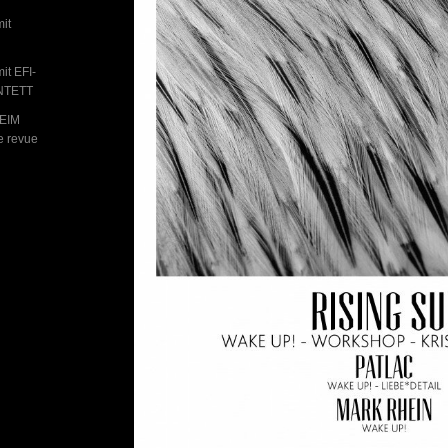
mit
it EFI-
NTETT
BEIM
 revue