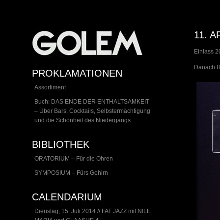
11. 
Einlass 20
Danach R
PROKLAMATIONEN
Assortiment
Buch: DAS ENDE DER ENTHALTSAMKEIT
– Über Bars, Cocktails, Selbstermächtigung
und die Schönheit des Niedergangs
BIBLIOTHEK
ORATORIUM – Für die Ohren
SYMPOSIUM – Fürs Gehirn
CALENDARIUM
Dienstag, 15. Juli 2014 // FAT JAZZ mit NILE