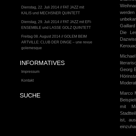
Weihnac
Dienstag, 22. Juli 2014 // FAT JAZZ mit
werden 
KALIS und MECHSNER QUINTETT
unbekan
Dienstag, 29. Juli 2014 // FAT JAZZ mit EFI-
Gaillar
ENSEMBLE und LASSE GOLZ QUINTETT
Die Le
Freitag 08. August 2014 // GOLEM BEIM
Dazwisc
ARTVILLE: CLUB DER DINGE – une revue
Kerouac
golemesque
Michael
INFORMATIVES
literar
Georg B
Impressum
Hörins
Kontakt
Moderat
Marco M
SUCHE
Beispie
mit Mi
Stadtte
ist, a
einzuha