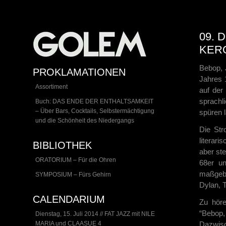
09. 
KERO
Bebop, 
PROKLAMATIONEN
Jahres 
Assortiment
auf der
sprachl
Buch: DAS ENDE DER ENTHALTSAMKEIT
– Über Bars, Cocktails, Selbstermächtigung
spüren l
und die Schönheit des Niedergangs
Die Str
literari
BIBLIOTHEK
aber ste
ORATORIUM – Für die Ohren
68er un
maßgeb
SYMPOSIUM – Fürs Gehirn
Dylan, 
CALENDARIUM
Zu höre
“Bebop,
Dienstag, 15. Juli 2014 // FAT JAZZ mit NILE
MARIA und CLAASUE 4
Dazwis