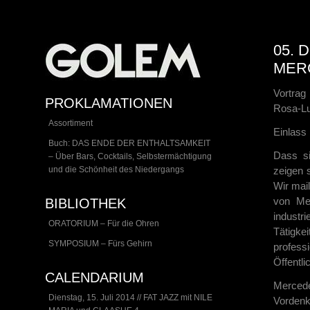
05. 
MERC
Vortrag
PROKLAMATIONEN
Rosa-Lu
Assortiment
Einlass 
Buch: DAS ENDE DER ENTHALTSAMKEIT
Dass si
– Über Bars, Cocktails, Selbstermächtigung
und die Schönheit des Niedergangs
zeigen 
Wir mail
von Me
BIBLIOTHEK
industr
ORATORIUM – Für die Ohren
Tätigke
SYMPOSIUM – Fürs Gehirn
professi
Öffentl
CALENDARIUM
Mercede
Dienstag, 15. Juli 2014 // FAT JAZZ mit NILE
Vordenk