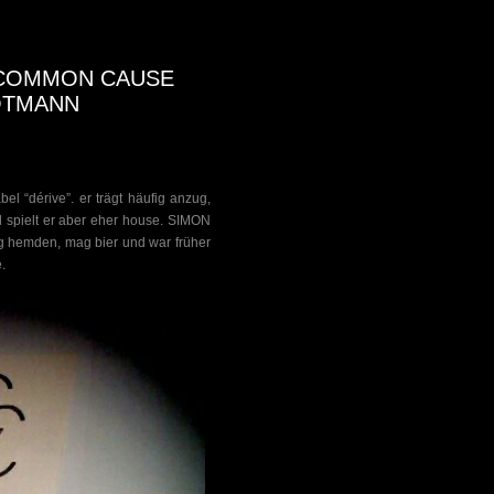
: COMMON CAUSE
OTMANN
 “dérive”. er trägt häufig anzug,
d spielt er aber eher house. SIMON
g hemden, mag bier und war früher
.