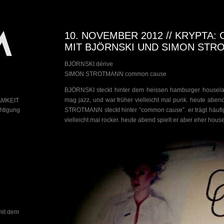
10. NOVEMBER 2012 // KRYPTA
MIT BJÖRNSKI UND SIMON STR
BJÖRNSKI dérive
SIMON STROTMANN common cause
BJÖRNSKI steckt hinter dem heissen hamburger houselabel
mag jazz, und war früher vielleicht mal punk. heute aben
AMKEIT
chtigung
STROTMANN steckt hinter “common cause”. er trägt häufi
vielleicht mal rocker. heute abend spielt er aber eher house
mit dem