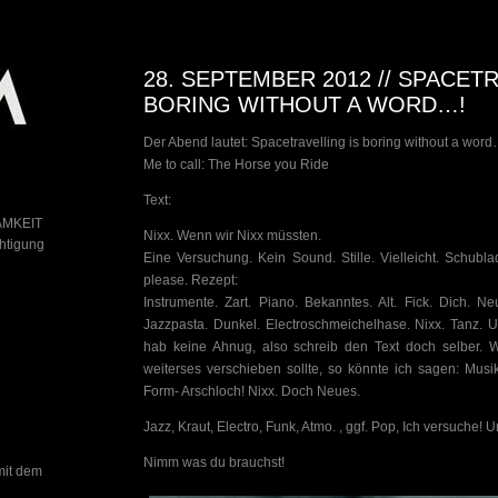
28. SEPTEMBER 2012 // SPACET
BORING WITHOUT A WORD…!
Der Abend lautet: Spacetravelling is boring without a word
Me to call: The Horse you Ride
Text:
AMKEIT
Nixx. Wenn wir Nixx müssten.
chtigung
Eine Versuchung. Kein Sound. Stille. Vielleicht. Schubl
please. Rezept:
Instrumente. Zart. Piano. Bekanntes. Alt. Fick. Dich. N
Jazzpasta. Dunkel. Electroschmeichelhase. Nixx. Tanz. Un
hab keine Ahnug, also schreib den Text doch selber. 
weiterses verschieben sollte, so könnte ich sagen: Musik
Form- Arschloch! Nixx. Doch Neues.
Jazz, Kraut, Electro, Funk, Atmo. , ggf. Pop, Ich versuche!
Nimm was du brauchst!
mit dem