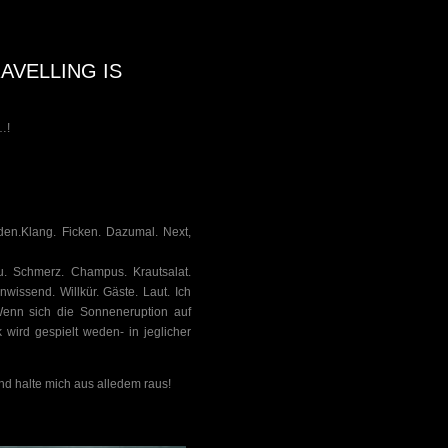
RAVELLING IS
…!
aden.Klang. Ficken. Dazumal. Next,
eu. Schmerz. Champus. Krautsalat.
wissend. Willkür. Gäste. Laut. Ich
Wenn sich die Sonneneruption auf
 wird gespielt weden- in jeglicher
 Und halte mich aus alledem raus!