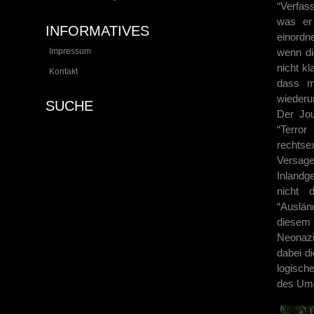
“Verfas
was er
INFORMATIVES
einordn
Impressum
wenn di
nicht k
Kontakt
dass m
wiederu
SUCHE
Der Jou
“Terror
rechtse
Versage
Inlandg
nicht 
“Auslän
diesem
Neonazi
dabei di
logisch
des Umg