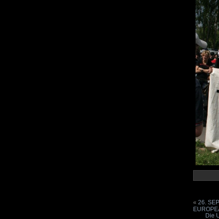
«
26. SEP
EUROPEA
Die 