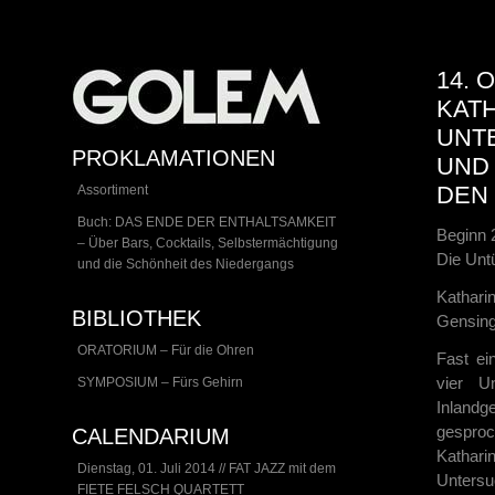
14. 
KATH
UNT
PROKLAMATIONEN
UND 
DEN
Assortiment
Buch: DAS ENDE DER ENTHALTSAMKEIT
Beginn 
– Über Bars, Cocktails, Selbstermächtigung
Die Unt
und die Schönheit des Niedergangs
Kathar
BIBLIOTHEK
Gensing
ORATORIUM – Für die Ohren
Fast ei
vier U
SYMPOSIUM – Fürs Gehirn
Inland
gespro
CALENDARIUM
Katha
Dienstag, 01. Juli 2014 // FAT JAZZ mit dem
Untersu
FIETE FELSCH QUARTETT