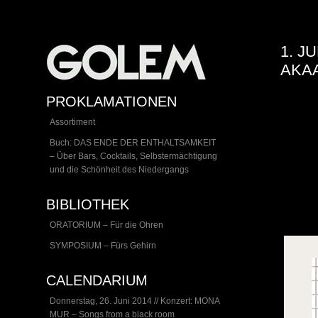
1. J
AKA
PROKLAMATIONEN
Assortiment
Buch: DAS ENDE DER ENTHALTSAMKEIT
– Über Bars, Cocktails, Selbstermächtigung
und die Schönheit des Niedergangs
BIBLIOTHEK
ORATORIUM – Für die Ohren
SYMPOSIUM – Fürs Gehirn
CALENDARIUM
Donnerstag, 26. Juni 2014 // Konzert: MONA
MUR – Songs from a black room