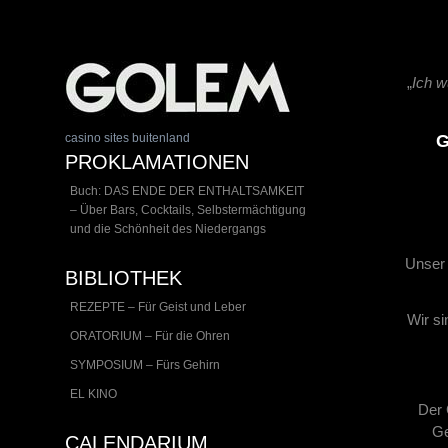
„
Ich w
casino sites buitenland
G
PROKLAMATIONEN
Buch: DAS ENDE DER ENTHALTSAMKEIT
– Über Bars, Cocktails, Selbstermächtigung
und die Schönheit des Niedergangs
Unser 
BIBLIOTHEK
REZEPTE – Für Geist und Leber
Wir si
ORATORIUM – Für die Ohren
SYMPOSIUM – Fürs Gehirn
EL KINO
Der 
Ge
CALENDARIUM