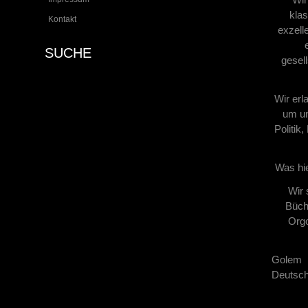
klas
Kontakt
exzell
SUCHE
gesel
Wir erl
um un
Politik
Was hie
Wir 
Büche
Orgo
Golem 
Deutsch