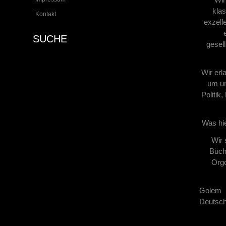
klas
Kontakt
exzell
SUCHE
gesel
Wir erl
um un
Politik
Was hie
Wir 
Büche
Orgo
Golem 
Deutsch