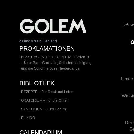
„
Ich w
casino sites buitenland
G
PROKLAMATIONEN
Buch: DAS ENDE DER ENTHALTSAMKEIT
– Über Bars, Cocktails, Selbstermächtigung
und die Schönheit des Niedergangs
Unser 
BIBLIOTHEK
REZEPTE – Für Geist und Leber
Wir si
ORATORIUM – Für die Ohren
SYMPOSIUM – Fürs Gehirn
EL KINO
Der 
Ge
CALENDARIUM