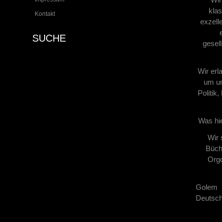
klas
Kontakt
exzell
SUCHE
gesel
Wir erl
um un
Politik
Was hie
Wir 
Büche
Orgo
Golem 
Deutsch