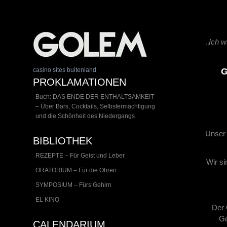
„
Ich w
casino sites buitenland
G
PROKLAMATIONEN
Buch: DAS ENDE DER ENTHALTSAMKEIT
– Über Bars, Cocktails, Selbstermächtigung
und die Schönheit des Niedergangs
Unser 
BIBLIOTHEK
REZEPTE – Für Geist und Leber
Wir si
ORATORIUM – Für die Ohren
SYMPOSIUM – Fürs Gehirn
EL KINO
Der 
Ge
CALENDARIUM