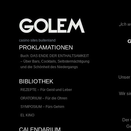
„
Ich w
casino sites buitenland
G
PROKLAMATIONEN
Buch: DAS ENDE DER ENTHALTSAMKEIT
– Über Bars, Cocktails, Selbstermächtigung
und die Schönheit des Niedergangs
Unser 
BIBLIOTHEK
REZEPTE – Für Geist und Leber
Wir si
ORATORIUM – Für die Ohren
SYMPOSIUM – Fürs Gehirn
EL KINO
Der 
Ge
CALENDARIUM