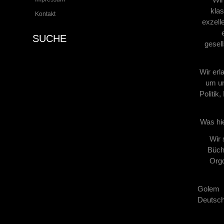
klas
Kontakt
exzell
SUCHE
gesel
Wir erl
um un
Politik
Was hie
Wir 
Büche
Orgo
Golem 
Deutsch