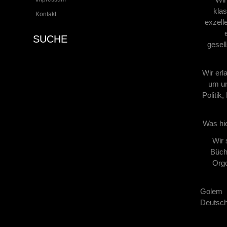
klas
Kontakt
exzell
SUCHE
gesel
Wir erl
um un
Politik
Was hie
Wir 
Büche
Orgo
Golem 
Deutsch