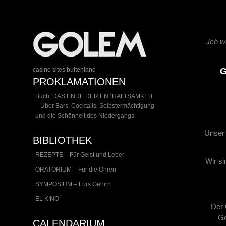
„
Ich w
casino sites buitenland
G
PROKLAMATIONEN
Buch: DAS ENDE DER ENTHALTSAMKEIT
– Über Bars, Cocktails, Selbstermächtigung
und die Schönheit des Niedergangs
Unser 
BIBLIOTHEK
REZEPTE – Für Geist und Leber
Wir si
ORATORIUM – Für die Ohren
SYMPOSIUM – Fürs Gehirn
EL KINO
Der 
Ge
CALENDARIUM