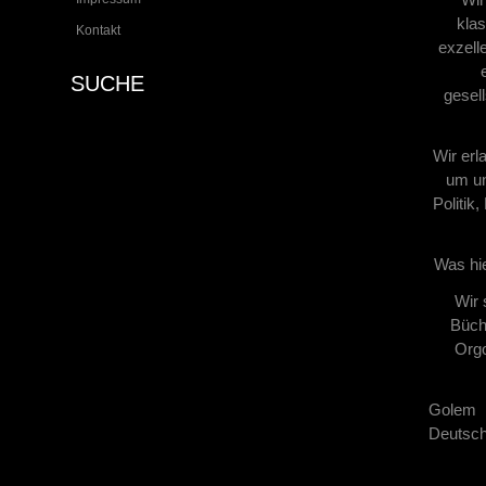
klas
Kontakt
exzell
SUCHE
gesel
Wir erl
um un
Politik
Was hie
Wir 
Büche
Orgo
Golem 
Deutsch