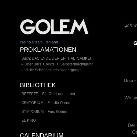
„
Ich w
casino sites buitenland
G
PROKLAMATIONEN
Buch: DAS ENDE DER ENTHALTSAMKEIT
– Über Bars, Cocktails, Selbstermächtigung
und die Schönheit des Niedergangs
Unser 
BIBLIOTHEK
REZEPTE – Für Geist und Leber
Wir si
ORATORIUM – Für die Ohren
SYMPOSIUM – Fürs Gehirn
EL KINO
Der 
Ge
CALENDARIUM