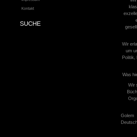
klas
Kontakt
exzell
SUCHE
gesel
Wir erl
um un
Politik
Was hie
Wir 
Büche
Orgo
Golem 
Deutsch