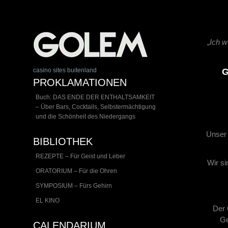
„
Ich w
casino sites buitenland
G
PROKLAMATIONEN
Buch: DAS ENDE DER ENTHALTSAMKEIT
– Über Bars, Cocktails, Selbstermächtigung
und die Schönheit des Niedergangs
Unser 
BIBLIOTHEK
REZEPTE – Für Geist und Leber
Wir si
ORATORIUM – Für die Ohren
SYMPOSIUM – Fürs Gehirn
EL KINO
Der 
Ge
CALENDARIUM