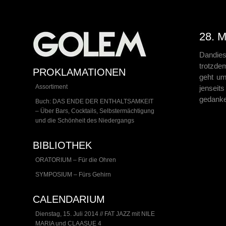
28. 
Dandies
trotzde
PROKLAMATIONEN
geht um
Assortiment
jensei
gedanke
Buch: DAS ENDE DER ENTHALTSAMKEIT
– Über Bars, Cocktails, Selbstermächtigung
und die Schönheit des Niedergangs
BIBLIOTHEK
ORATORIUM – Für die Ohren
SYMPOSIUM – Fürs Gehirn
CALENDARIUM
Dienstag, 15. Juli 2014 // FAT JAZZ mit NILE
MARIA und CLAASUE 4